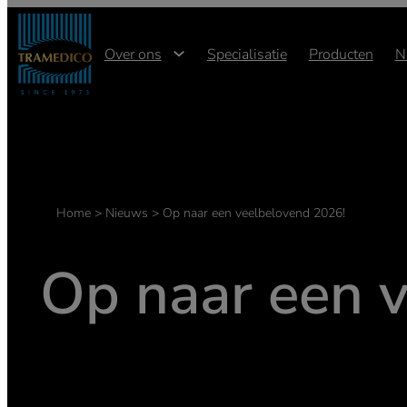
Ga
naar
Over ons
Specialisatie
Producten
N
de
inhoud
Home
>
Nieuws
>
Op naar een veelbelovend 2026!
Op naar een 