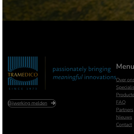
Men
Over on
Speciali
Product
FAQ
Bijwerking melden
Partners
Nieuws
Contact