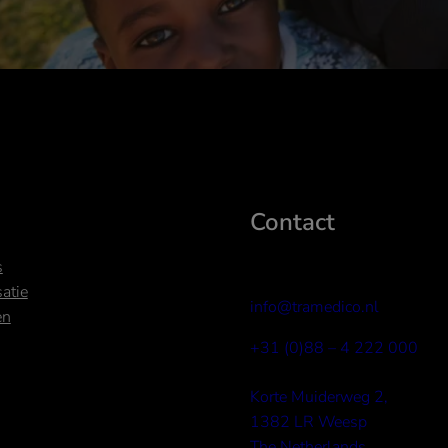
u
Contact
s
satie
info@tramedico.nl
en
+31 (0)88 – 4 222 000
Korte Muiderweg 2,
1382 LR Weesp
The Netherlands