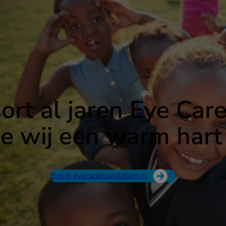
rt al jaren Eye Car
die wij een warm hart
Bekijk eyecarefoundation.nl