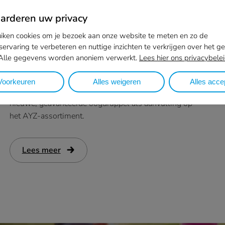
rderen uw privacy
ken cookies om je bezoek aan onze website te meten en zo de
Uitbreiding van ons AYZ droge ogen
servaring te verbeteren en nuttige inzichten te verkrijgen over het g
assortiment
 Alle gegevens worden anoniem verwerkt.
Lees hier ons privacybele
Voorkeuren
Alles weigeren
Alles acce
Met trots introduceert Tramedico AYZ Matrix3® – een
nieuwe, geavanceerde oogdruppel als aanvulling op
het AYZ-assortiment.
Lees meer
:
Uitbreiding
van
ons
AYZ
droge
ogen
assortiment