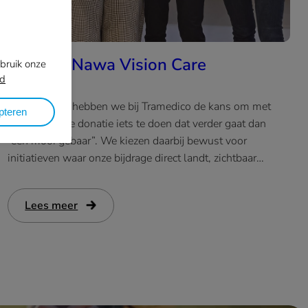
Donatie Nawa Vision Care
ebruik onze
id
Ook in 2025 hebben we bij Tramedico de kans om met
pteren
onze jaarlijkse donatie iets te doen dat verder gaat dan
“een mooi gebaar”. We kiezen daarbij bewust voor
initiatieven waar onze bijdrage direct landt, zichtbaar
resultaat oplevert en dus geen druppel op de gloeiende
plaat is.
Lees meer
:
Donatie
Nawa
Vision
Care