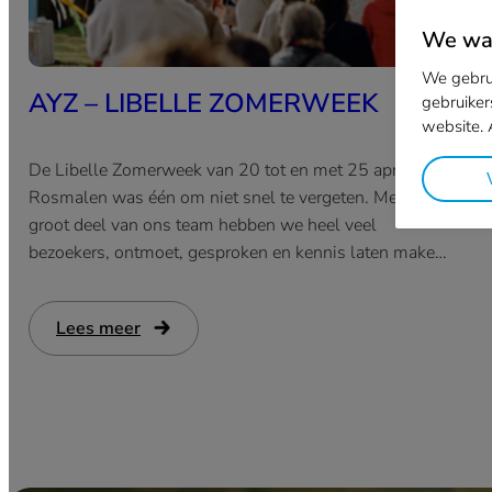
We waa
We gebrui
AYZ – LIBELLE ZOMERWEEK
gebruiker
website.
De Libelle Zomerweek van 20 tot en met 25 april in
Rosmalen was één om niet snel te vergeten. Met een
groot deel van ons team hebben we heel veel
bezoekers, ontmoet, gesproken en kennis laten maken
met AYZ oogzorg.
Lees meer
:
AYZ
–
LIBELLE
ZOMERWEEK