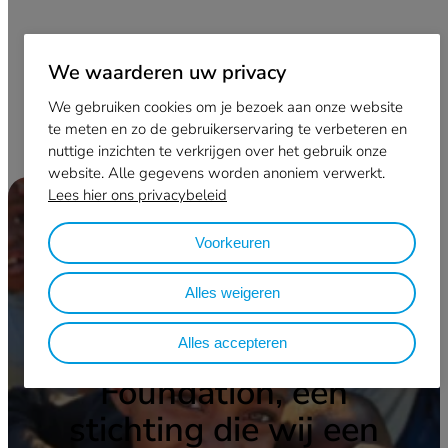
Pohl-Boskamp
We waarderen uw privacy
We gebruiken cookies om je bezoek aan onze website
te meten en zo de gebruikerservaring te verbeteren en
nuttige inzichten te verkrijgen over het gebruik onze
website. Alle gegevens worden anoniem verwerkt.
Lees hier ons privacybeleid
Voorkeuren
Alles weigeren
Tramedico sponsort
al jaren Eye Care
Alles accepteren
Foundation, een
stichting die wij een