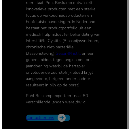
roer staat! Pohl Boskamp ontwikkelt
innovatieve producten met een sterke
focus op verkoudheidsproducten en
hoofdluisbehandelingen. In Nederland
bestaat het productportfolio uit een
medisch hulpmiddel ter behandeling van
Interstitiële Cystitis (Blaaspijnsyndroom,
chronische niet-bacteriële
blaasonsteking)
Gepan®Instill
en een
geneesmiddel tegen angina pectoris
(aandoening waarbij de hartspier
onvoldoende zuurstofrijk bloed krijgt
aangevoerd, hetgeen onder andere
resulteert in pijn op de borst).
Pohl Boskamp exporteert naar 50
verschillende landen wereldwijd.
Contacteer ons