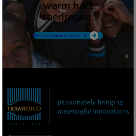
warm hart
toedragen.
Bekijk eyecarefoundation.nl