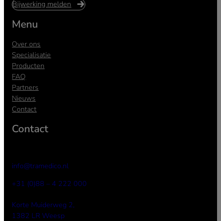
Bijwerking melden
Menu
Over ons
Specialisatie
Producten
FAQ
Partners
Nieuws
Contact
Contact
info@tramedico.nl
+31 (0)88 – 4 222 000
Korte Muiderweg 2,
1382 LR Weesp