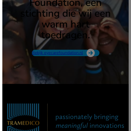
Foundation, een
stichting die wij een
warm hart
toedragen.
Bekijk eyecarefoundation.nl