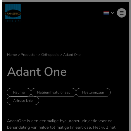
Ga
naar
de
inhoud
Home
>
Producten
>
Orthopedie
>
Adant One
Adant One
Reuma
Natriumhyaluronaat
Hyaluronzuur
Artrose knie
AdantOne is een eenmalige hyaluronzuurinjectie voor de
behandeling van milde tot matige knieartrose. Het vult het