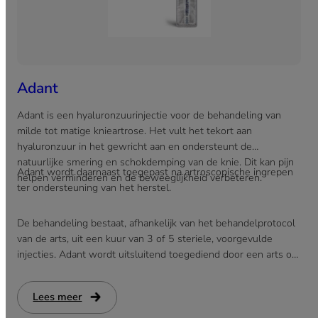
Adant
Adant is een hyaluronzuurinjectie voor de behandeling van
milde tot matige knieartrose. Het vult het tekort aan
hyaluronzuur in het gewricht aan en ondersteunt de
natuurlijke smering en schokdemping van de knie. Dit kan pijn
Adant wordt daarnaast toegepast na artroscopische ingrepen
helpen verminderen en de beweeglijkheid verbeteren.
ter ondersteuning van het herstel.
De behandeling bestaat, afhankelijk van het behandelprotocol
van de arts, uit een kuur van 3 of 5 steriele, voorgevulde
injecties. Adant wordt uitsluitend toegediend door een arts of
specialist.
Lees meer
:
Adant