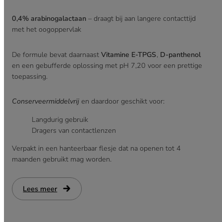
0,4% arabinogalactaan
– draagt bij aan langere contacttijd
met het oogoppervlak
De formule bevat daarnaast
Vitamine E-TPGS
,
D-panthenol
en een gebufferde oplossing met pH 7,20 voor een prettige
toepassing.
Conserveermiddelvrij
en daardoor geschikt voor:
Langdurig gebruik
Dragers van contactlenzen
Verpakt in een hanteerbaar flesje dat na openen tot 4
maanden gebruikt mag worden.
Lees meer
:
AYZ
Matrix3