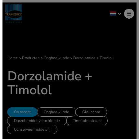
Ga
naar
de
inhoud
Home
>
Producten
>
Oogheelkunde
>
Dorzolamide + Timolol
Dorzolamide +
Timolol
Op recept
Oogheelkunde
Glaucoom
Dorzolamidehydrochloride
Timololmaleaat
Conserveermiddelvrij