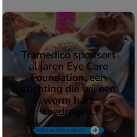
Tramedico sponsort
al jaren Eye Care
Foundation, een
stichting die wij een
warm hart
toedragen.
Bekijk eyecarefoundation.nl