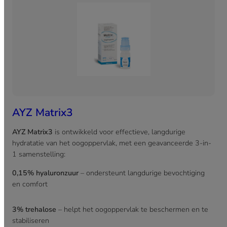
AYZ Matrix3
AYZ Matrix3
is ontwikkeld voor effectieve, langdurige
hydratatie van het oogoppervlak, met een geavanceerde 3-in-
1 samenstelling:
0,15% hyaluronzuur
– ondersteunt langdurige bevochtiging
en comfort
3% trehalose
– helpt het oogoppervlak te beschermen en te
stabiliseren