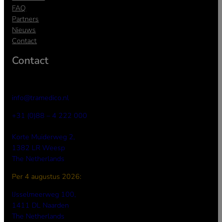
FAQ
Partners
Nieuws
Contact
Contact
info@tramedico.nl
+31 (0)88 – 4 222 000
Korte Muiderweg 2,
1382 LR Weesp
The Netherlands
Per 4 augustus 2026:
I
Jsselmeerweg 100,
1411 DL Naarden
The Netherlands