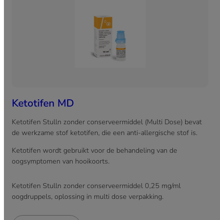
Ketotifen MD
Ketotifen Stulln zonder conserveermiddel (Multi Dose) bevat
de werkzame stof ketotifen, die een anti-allergische stof is.
Ketotifen wordt gebruikt voor de behandeling van de
oogsymptomen van hooikoorts.
Ketotifen Stulln zonder conserveermiddel 0,25 mg/ml
oogdruppels, oplossing in multi dose verpakking.