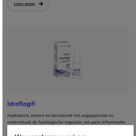
Lees meer
:
Ketotifen
MD
Idroflog®
Hydrateert, smeert en beschermt het oogoppervlak en
ondersteunt de fysiologische regulatie van para-inflammatie.
Ontwikkeld voor patiënten met terugkerende en/of